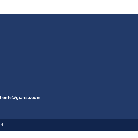
cliente@giahsa.com
ad