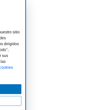
uestro sitio
edes
os dirigidos
odo",
r sus
 las
 cookies