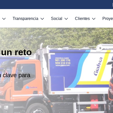
S
Transparencia
Social
Clientes
Proy
 un reto
n clave para