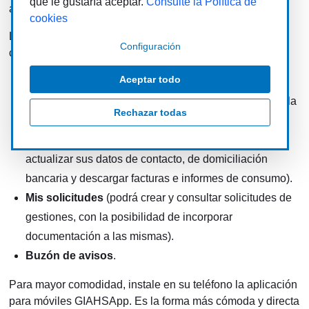
que le gustaría aceptar.
Consulte la Política de
alta) y su
contraseña
para el futuro acceso.
cookies
La Oficina Virtual de Giahsa organiza sus contenidos en
Configuración
cuatro apartados:
Aceptar todo
Gestión de usuario
(podrá actualizar sus datos de
correo electrónico, modificar su contraseña o solicitar la
Rechazar todas
baja como usuario de la Oficina Virtual).
Mis pólizas
(seleccionando su/s póliza/s podrá
actualizar sus datos de contacto, de domiciliación
bancaria y descargar facturas e informes de consumo).
Mis solicitudes
(podrá crear y consultar solicitudes de
gestiones, con la posibilidad de incorporar
documentación a las mismas).
Buzón de avisos
.
Para mayor comodidad, instale en su teléfono la aplicación
para móviles GIAHSApp. Es la forma más cómoda y directa