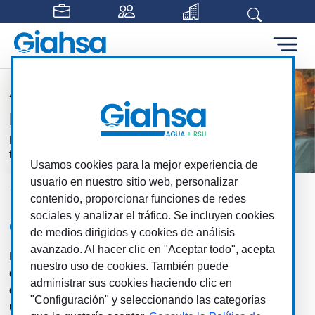
Saltar al contenido principal
Atención personalizada
para cada usuario
Los clientes, los usuarios, son el centro de
todas nuestras acciones
Usamos cookies para la mejor experiencia de
usuario en nuestro sitio web, personalizar
Giahsa
Clientes
Oficina Virtual y GIAHSApp
contenido, proporcionar funciones de redes
sociales y analizar el tráfico. Se incluyen cookies
Oficina Virtual y GIAHSApp
de medios dirigidos y cookies de análisis
avanzado. Al hacer clic en "Aceptar todo", acepta
Para operar en la Oficina Virtual de Giahsa seleccione la
nuestro uso de cookies. También puede
opción "
Alta de Usuario
". A partir de ese punto podrá
administrar sus cookies haciendo clic en
cumplimentar sus datos y recibirá por email su
ID de
"Configuración" y seleccionando las categorías
usuario
(que es el NIF o CIF con el que se ha dado de