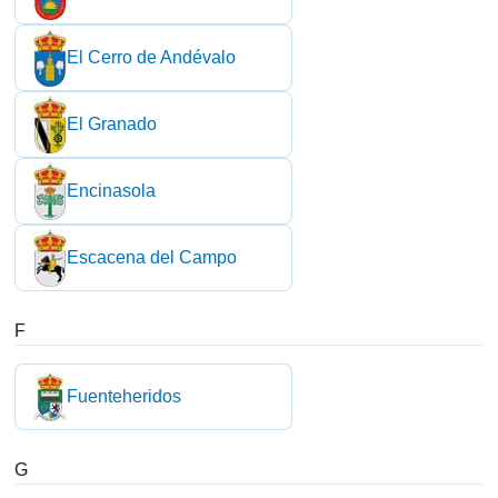
El Cerro de Andévalo
El Granado
Encinasola
Escacena del Campo
F
Fuenteheridos
G