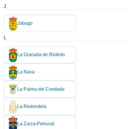
J
Jabugo
L
La Granada de Riotinto
La Nava
La Palma del Condado
La Redondela
La Zarza-Perrunal