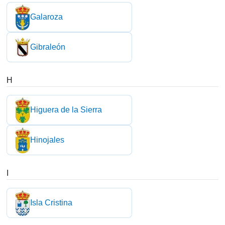
Galaroza
Gibraleón
H
Higuera de la Sierra
Hinojales
I
Isla Cristina