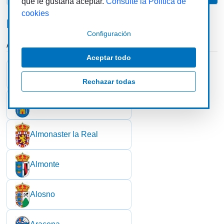
que le gustaría aceptar.
Consulte la Política de
cookies
Municipios
Configuración
A
Aceptar todo
Alájar
Rechazar todas
Aljaraque
Almonaster la Real
Almonte
Alosno