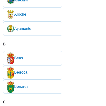
Aracena
Aroche
Ayamonte
B
Beas
Berrocal
Bonares
C