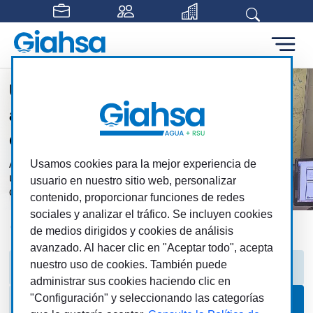
Saltar al contenido principal
Un equipo comprometido
al servicio de los
ciudadanos
Atendemos las necesidades de nuestros
Usamos cookies para la mejor experiencia de
usuarios asegurando una gestión eficiente y
usuario en nuestro sitio web, personalizar
cercana
contenido, proporcionar funciones de redes
sociales y analizar el tráfico. Se incluyen cookies
Giahsa
Giahsa
Nosotros
Municipios
de medios dirigidos y cookies de análisis
avanzado. Al hacer clic en "Aceptar todo", acepta
nuestro uso de cookies. También puede
Historia
Estructura
Dirección
administrar sus cookies haciendo clic en
"Configuración" y seleccionando las categorías
Organigrama
Municipios