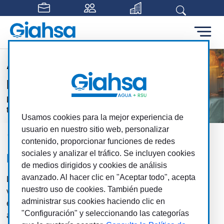
Saltar al contenido principal
Atención personalizada
para cada usuario
Los clientes, los usuarios, son el centro de
todas nuestras acciones
Usamos cookies para la mejor experiencia de
usuario en nuestro sitio web, personalizar
Giahsa
Clientes
Pobreza Energética
contenido, proporcionar funciones de redes
sociales y analizar el tráfico. Se incluyen cookies
Pobreza Energética
de medios dirigidos y cookies de análisis
avanzado. Al hacer clic en "Aceptar todo", acepta
La Declaración de Pobreza Energética es una figura,
nuestro uso de cookies. También puede
vigente desde el 14 de diciembre de 2015, destinada a
administrar sus cookies haciendo clic en
evitar el corte de suministro de agua por deuda. Se
"Configuración" y seleccionando las categorías
aprueba por parte de Giahsa conforme a un modelo