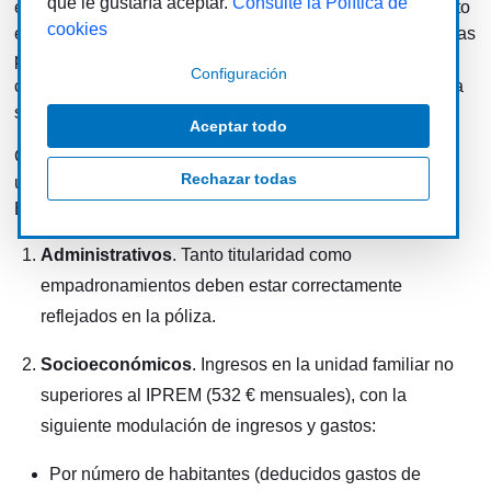
que le gustaría aceptar.
Consulte la Política de
elaborado por los servicios sociales de cada Ayuntamiento
cookies
en virtud de la situación socioeconómica de cada caso. Las
personas que sean incluidas en esta situación contarán
Configuración
con un periodo de dos meses para llegar a una solución a
su deuda.
Aceptar todo
Giahsa establece dos tipos de requisitos para que el
Rechazar todas
usuario se pueda acoger a la Declaración de Pobreza
Energética:
Administrativos
. Tanto titularidad como
empadronamientos deben estar correctamente
reflejados en la póliza.
Socioeconómicos
. Ingresos en la unidad familiar no
superiores al IPREM (532 € mensuales), con la
siguiente modulación de ingresos y gastos:
Por número de habitantes (deducidos gastos de