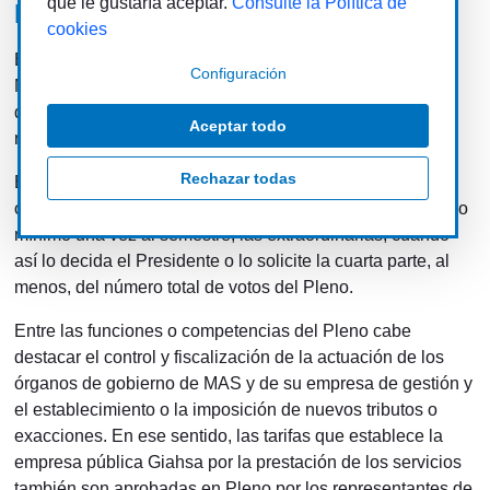
que le gustaría aceptar.
Consulte la Política de
Pleno
cookies
El Pleno es el órgano de gobierno más importante de la
Configuración
Mancomunidad y está compuesto por los representantes
de los municipios integrados. Cada municipio estará
Aceptar todo
representado por el Alcalde o concejal en quien delegue.
Rechazar todas
El Pleno de MAS funciona en régimen de sesiones
ordinarias y extraordinaria. Las primeras se celebran como
mínimo una vez al semestre; las extraordinarias, cuando
así lo decida el Presidente o lo solicite la cuarta parte, al
menos, del número total de votos del Pleno.
Entre las funciones o competencias del Pleno cabe
destacar el control y fiscalización de la actuación de los
órganos de gobierno de MAS y de su empresa de gestión y
el establecimiento o la imposición de nuevos tributos o
exacciones. En ese sentido, las tarifas que establece la
empresa pública Giahsa por la prestación de los servicios
también son aprobadas en Pleno por los representantes de