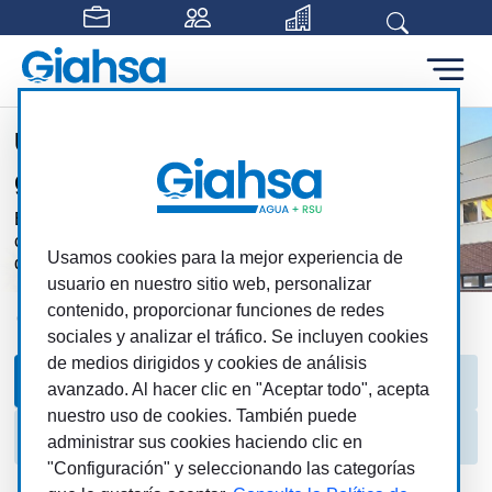
Saltar al contenido principal
Un gran proyecto para una
gran provincia.
Este proyecto colectivo refuerza nuestra
capacidad para ofrecer servicios públicos
Usamos cookies para la mejor experiencia de
de calidad.
usuario en nuestro sitio web, personalizar
contenido, proporcionar funciones de redes
Giahsa
MAS
Pleno
sociales y analizar el tráfico. Se incluyen cookies
de medios dirigidos y cookies de análisis
Pleno
Composición
Convocatorias
avanzado. Al hacer clic en "Aceptar todo", acepta
nuestro uso de cookies. También puede
Actas
administrar sus cookies haciendo clic en
"Configuración" y seleccionando las categorías