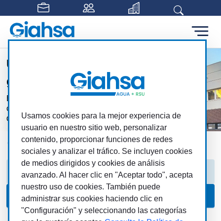
Saltar al contenido principal
Un gran proyecto para una
gran provincia
Este proyecto colectivo refuerza nuestra
capacidad para ofrecer servicios públicos
Usamos cookies para la mejor experiencia de
de calidad
usuario en nuestro sitio web, personalizar
contenido, proporcionar funciones de redes
Giahsa
MAS
Pleno
Actas
sociales y analizar el tráfico. Se incluyen cookies
de medios dirigidos y cookies de análisis
Pleno
Composición
Convocatorias
avanzado. Al hacer clic en "Aceptar todo", acepta
nuestro uso de cookies. También puede
Actas
administrar sus cookies haciendo clic en
"Configuración" y seleccionando las categorías