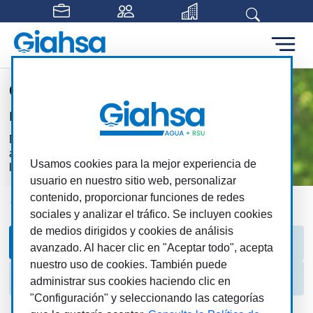
Saltar al contenido principal
Claridad y compromiso en
nuestra gestión
Nuestra gestión es tan transparente como el
agua que suministramos: nos debemos a
Usamos cookies para la mejor experiencia de
los ciudadanos
usuario en nuestro sitio web, personalizar
contenido, proporcionar funciones de redes
Giahsa
Transparencia
Información económica
sociales y analizar el tráfico. Se incluyen cookies
de medios dirigidos y cookies de análisis
Información económica
Cuentas anuales
avanzado. Al hacer clic en "Aceptar todo", acepta
nuestro uso de cookies. También puede
Presupuestos
administrar sus cookies haciendo clic en
"Configuración" y seleccionando las categorías