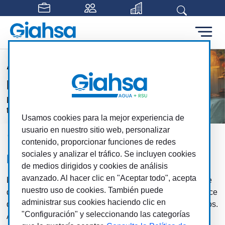
Saltar al contenido principal
Atención personalizada
para cada usuario
Los clientes, los usuarios, son el centro de
todas nuestras acciones
Usamos cookies para la mejor experiencia de
usuario en nuestro sitio web, personalizar
Giahsa
Clientes
Factura Giahsa
contenido, proporcionar funciones de redes
sociales y analizar el tráfico. Se incluyen cookies
La factura de Giahsa
de medios dirigidos y cookies de análisis
avanzado. Al hacer clic en "Aceptar todo", acepta
La factura de los servicios que presta Giahsa se compone
nuestro uso de cookies. También puede
de múltiples conceptos, con distintas variables, lo que hace
administrar sus cookies haciendo clic en
que en ocasiones pueda resultar difícil interpretar los datos.
"Configuración" y seleccionando las categorías
A la hora de aportar información sobre una factura,