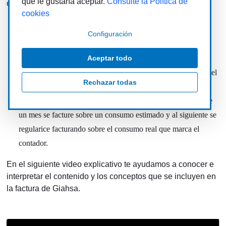
que le gustaría aceptar.
Consulte la Política de
conviene tener en cuenta que:
cookies
El tipo de suministro, el calibre del contador y el número de
Configuración
personas empadronadas en una vivienda inciden de forma
determinante en el precio que se paga por el agua.
Aceptar todo
La factura se emite todos los meses, mientras que la lectura del
Rechazar todas
contador se realiza cada dos meses. Esta medida, concebida
para facilitar a los usuarios un pago escalonado, conlleva que
un mes se facture sobre un consumo estimado y al siguiente se
regularice facturando sobre el consumo real que marca el
contador.
En el siguiente video explicativo te ayudamos a conocer e
interpretar el contenido y los conceptos que se incluyen en
la factura de Giahsa.