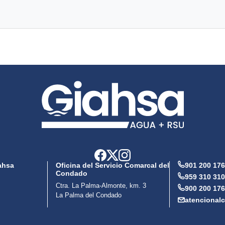
ahsa
Oficina del Servicio Comarcal del
901 200 176
Condado
959 310 310
Ctra. La Palma-Almonte, km. 3
900 200 176
La Palma del Condado
atencional