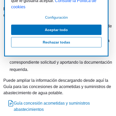
que le gustaría aceptar.
Consulte la Política de
cookies
Básicamente, para contratar el servicio de aguas deben
cumplirse dos condiciones:
Configuración
Que el inmueble a abastecer disponga de concesión de
Aceptar todo
acometida (se entiende por acometida el conjunto de
tuberías y otros elementos que conectan la red pública
Rechazar todas
con la red interior del inmueble).
Tramitar el contrato de suministro mediante la
correspondiente solicitud y aportando la documentación
requerida.
Puede ampliar la información descargando desde aquí la
Guía para las concesiones de acometidas y suministros de
abastecimiento de agua potable.
Guía concesión acometidas y suministros
abastecimientos