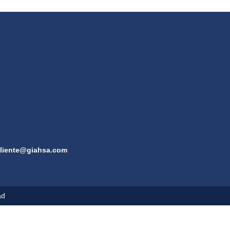
cliente@giahsa.com
ad