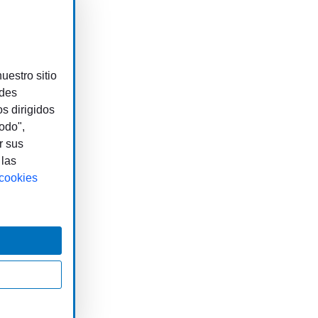
uestro sitio
edes
os dirigidos
odo",
r sus
 las
 cookies