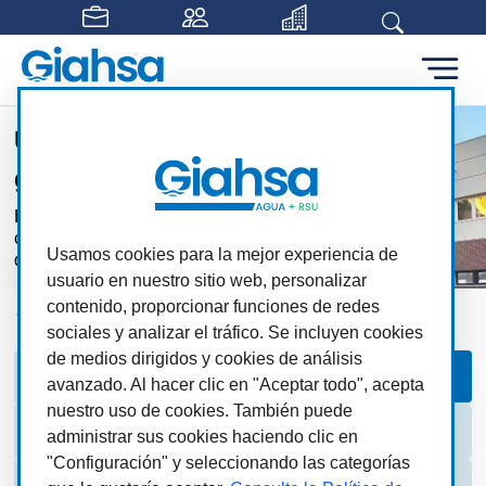
Saltar al contenido principal
Un gran proyecto para una
gran provincia
Este proyecto colectivo refuerza nuestra
capacidad para ofrecer servicios públicos
Usamos cookies para la mejor experiencia de
de calidad
usuario en nuestro sitio web, personalizar
contenido, proporcionar funciones de redes
Giahsa
MAS
Otros
Tablón de Anuncios
sociales y analizar el tráfico. Se incluyen cookies
de medios dirigidos y cookies de análisis
Documentación
Tablón de Anuncios
avanzado. Al hacer clic en "Aceptar todo", acepta
nuestro uso de cookies. También puede
Sede Electrónica MAS
administrar sus cookies haciendo clic en
"Configuración" y seleccionando las categorías
Canal de Denuncias MAS