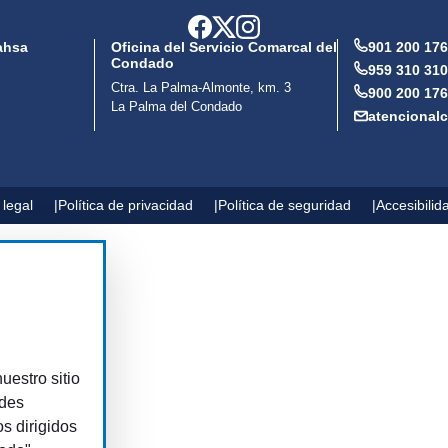
ahsa
Oficina del Servicio Comarcal del
901 200 176
Condado
959 310 310
Ctra. La Palma-Almonte, km. 3
900 200 176
La Palma del Condado
atencional
 legal
Política de privacidad
Política de seguridad
Accesibilid
uestro sitio
edes
os dirigidos