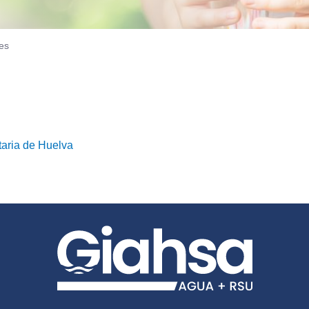
es
taria de Huelva