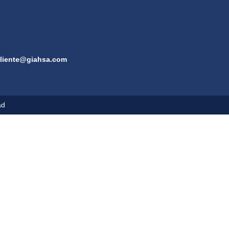
cliente@giahsa.com
ad