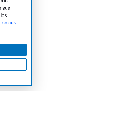
odo",
r sus
 las
 cookies