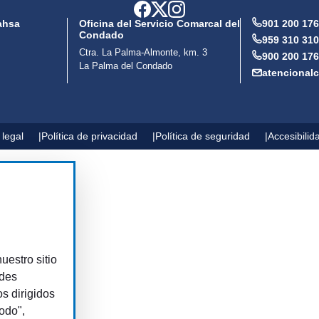
ahsa
Oficina del Servicio Comarcal del
901 200 176
Condado
959 310 310
Ctra. La Palma-Almonte, km. 3
900 200 176
La Palma del Condado
atencional
 legal
Política de privacidad
Política de seguridad
Accesibilid
uestro sitio
edes
os dirigidos
odo",