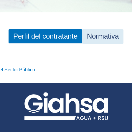
Perfil del contratante
Normativa
el Sector Público