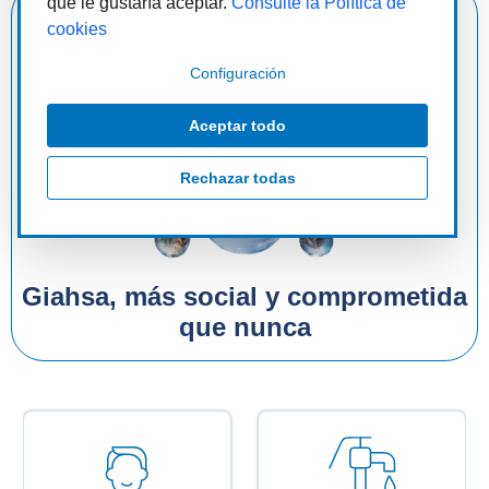
que le gustaría aceptar.
Consulte la Política de
Lanzamos nuevas tarifas sociales
cookies
para llegar a todos
Configuración
Aceptar todo
Rechazar todas
Giahsa, más social y comprometida
que nunca