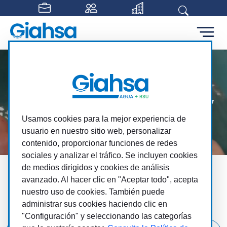
Saltar al contenido principal
Giahsa, el ciclo integral del agua y
los residuos
Usamos cookies para la mejor experiencia de
usuario en nuestro sitio web, personalizar
A tu servicio, para tu bienestar
contenido, proporcionar funciones de redes
sociales y analizar el tráfico. Se incluyen cookies
de medios dirigidos y cookies de análisis
Toda Giahsa a un clic
avanzado. Al hacer clic en "Aceptar todo", acepta
nuestro uso de cookies. También puede
Más cerca, más fácil, más cómodo
administrar sus cookies haciendo clic en
"Configuración" y seleccionando las categorías