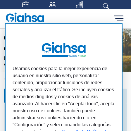
Saltar al contenido principal
Comprometidos con la
educación y la igualdad
En Giahsa entendemos que nuestra labor
va más allá de la gestión de recursos
Usamos cookies para la mejor experiencia de
usuario en nuestro sitio web, personalizar
Giahsa
Social
Plan de Igualdad
contenido, proporcionar funciones de redes
sociales y analizar el tráfico. Se incluyen cookies
Plan de Igualdad
Acceso a la Empresa
de medios dirigidos y cookies de análisis
avanzado. Al hacer clic en "Aceptar todo", acepta
Ayudas sociales
Acoso laboral
nuestro uso de cookies. También puede
administrar sus cookies haciendo clic en
Normas
"Configuración" y seleccionando las categorías