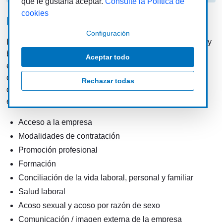
que le gustaría aceptar.
Consulte la Política de
cookies
Plan de Igualdad
Configuración
La finalidad del Plan de Igualdad de Giahsa es implantar y
buscar mejoras continuas en la política de igualdad de la
Aceptar todo
empresa. El objetivo es fomentar la igualdad de
oportunidades y de avances entre los hombres y mujeres
Rechazar todas
de Giahsa. El Plan de Igualdad de Giahsa se está
elaborando desde las siguientes premisas:
Acceso a la empresa
Modalidades de contratación
Promoción profesional
Formación
Conciliación de la vida laboral, personal y familiar
Salud laboral
Acoso sexual y acoso por razón de sexo
Comunicación / imagen externa de la empresa