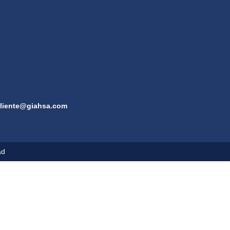
cliente@giahsa.com
ad