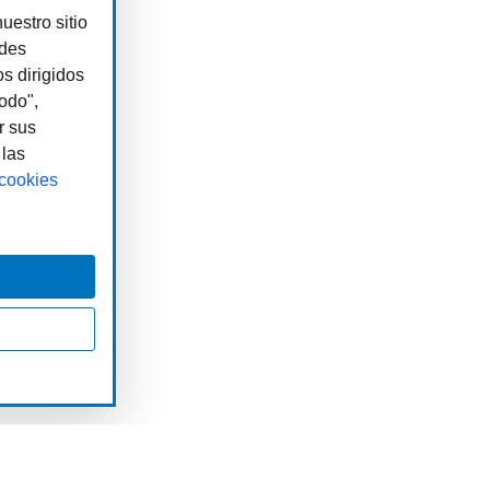
uestro sitio
edes
os dirigidos
odo",
r sus
 las
 cookies